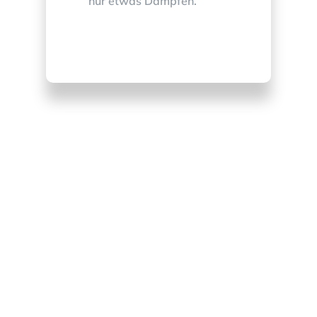
nur etwas Dämpfen.
Kostenloser Newsletter
Lass uns in Kontakt bleiben. Abonniere
meinen Newsletter und Du bekommst
regelmäßig Infos zu Gesundheit– und
Ernährungsthemen, sowie Rezepte und