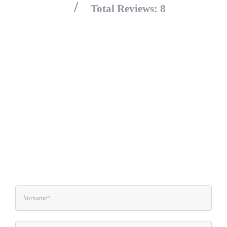
/
Total Reviews:
8
Kostenloser Newsletter
Lass uns in Kontakt bleiben. Abonniere
meinen Newsletter und Du bekommst
regelmäßig Infos zu Gesundheit– und
Ernährungsthemen, sowie Rezepte und
weitere Angebote wie Kurse und Seminare.