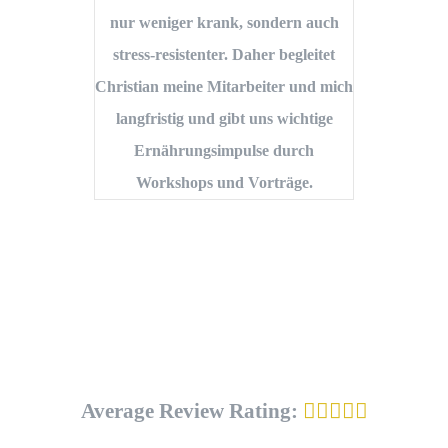
nur weniger krank, sondern auch
stress-resistenter. Daher begleitet
Christian meine Mitarbeiter und mich
Er
langfristig und gibt uns wichtige
me
Ernährungsimpulse durch
Er
Workshops und Vorträge.
und
b
beg
Average Review Rating: