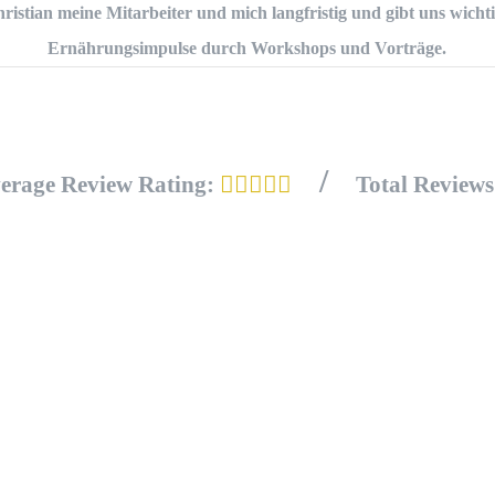
ristian meine Mitarbeiter und mich langfristig und gibt uns wicht
Ernährungsimpulse durch Workshops und Vorträge.
/
erage Review Rating:
Total Review
Kostenloser Newsletter
ns in Kontakt bleiben. Abonniere meinen Newsletter
t regelmäßig Infos zu Gesundheit– und Ernährung
e Rezepte und weitere Angebote wie Kurse und Semi