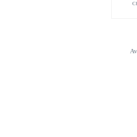
Ch
Av
Lass u
bekomms
sowi