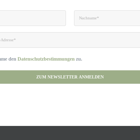
imme den
Datenschutzbestimmungen
zu.
his field empty.
(Deine Daten werden nicht an Dritte weitergegeben.)