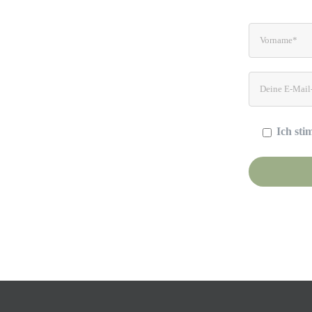
Ich st
Please leave t