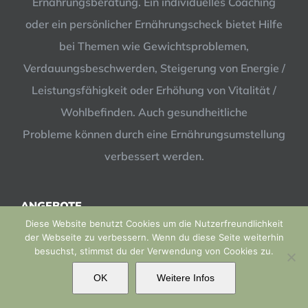
Ernährungsberatung. Ein individuelles Coaching
oder ein persönlicher Ernährungscheck bietet Hilfe
bei Themen wie Gewichtsproblemen,
Verdauungsbeschwerden, Steigerung von Energie /
Leistungsfähigkeit oder Erhöhung von Vitalität /
Wohlbefinden. Auch gesundheitliche
Probleme können durch eine Ernährungsumstellung
verbessert werden.
ANGEBOTE
Diese Website benutzt Cookies um die Nutzerfreundlichkeit
der Webseite zu verbessern. Wenn du diese Seite weiterhin
Abnehmen
besuchst, stimmst du der Verwendung von Cookies zu.
Performance
OK
Weitere Infos
Entspannung
Gesundheit