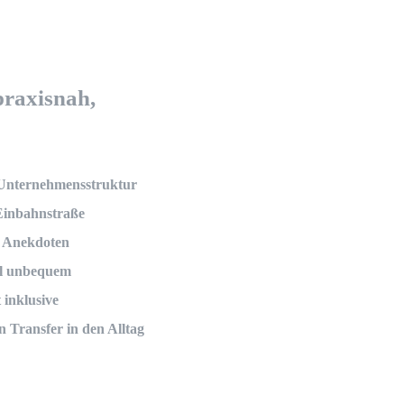
praxisnah,
e Unternehmensstruktur
Einbahnstraße
n Anekdoten
mal unbequem
 inklusive
 Transfer in den Alltag