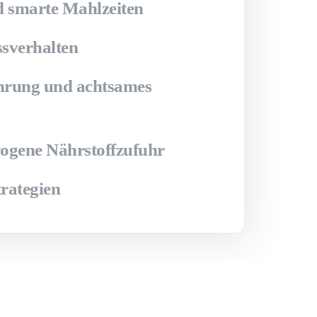
d smarte Mahlzeiten
ssverhalten
hrung und achtsames
ogene Nährstoffzufuhr
trategien