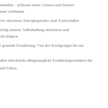
ermeiden – achtsam essen
: Genuss und bessere
ahme verbinden
ver einsetzen
: Energiespender statt Zuckerfallen
ichtig nutzen
: Selbstheilung aktivieren und
eit steigern
ür gesunde Ernährung
: Von der Kochgruppe bis zur
enden entwickeln alltagstaugliche Ernährungsroutinen für
und Fokus.