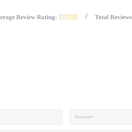
/
erage Review Rating:
Total Review
Kostenloser Newsletter
ns in Kontakt bleiben. Abonniere meinen Newsletter
t regelmäßig Infos zu Gesundheit– und Ernährung
e Rezepte und weitere Angebote wie Kurse und Semi