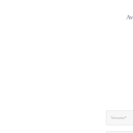
Av
Lass u
bekomms
sowi