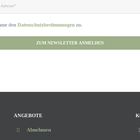
imme den
Datenschutzbestimmungen
zu.
his field empty.
(Deine Daten werden nicht an Dritte weitergegeben.)
ANGEBOTE
K
Abnehmen