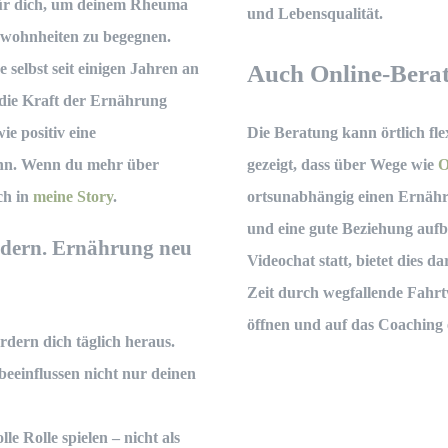
 für dich, um deinem Rheuma
und Lebensqualität.
ewohnheiten zu begegnen.
 selbst seit einigen Jahren an
Auch Online-Bera
die Kraft der Ernährung
ie positiv eine
Die Beratung kann örtlich fle
nn. Wenn du mehr über
gezeigt, dass über Wege wie
O
ch in
meine Story
.
ortsunabhängig einen Ernähr
und eine gute Beziehung aufb
ndern. Ernährung neu
Videochat statt, bietet dies d
Zeit durch wegfallende Fahr
öffnen und auf das Coaching 
ern dich täglich heraus.
einflussen nicht nur deinen
e Rolle spielen – nicht als