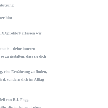
stützung.
er hin:
UXXprofile®
erfassen wir
monie – deine inneren
o zu gestalten, dass sie dich
g, eine Ernährung zu finden,
ird, sondern dich im Alltag
ll von B.J. Fogg
.
tte, die in deinem Leben