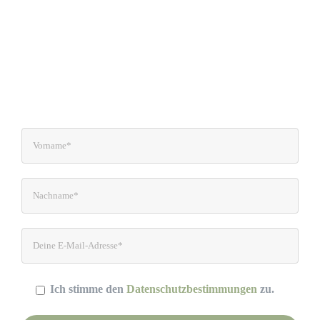
Lass uns in Kontakt bleiben. Abonniere
meinen Newsletter und Du bekommst
regelmäßig Infos zu Gesundheit– und
Ernährungsthemen, sowie Rezepte und
weitere Angebote wie Kurse und Seminare.
Ich stimme den
Datenschutzbestimmungen
zu.