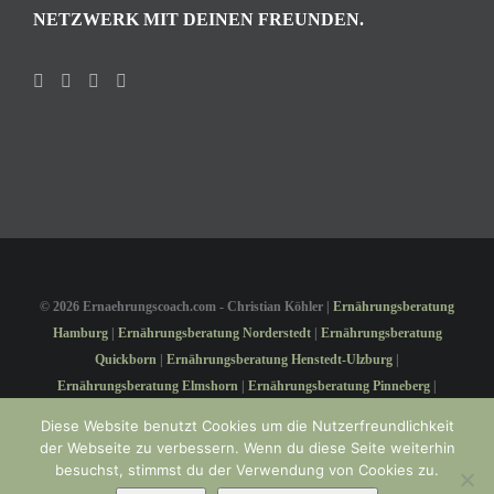
NETZWERK MIT DEINEN FREUNDEN.
©
2026 Ernaehrungscoach.com - Christian Köhler |
Ernährungsberatung
Hamburg
|
Ernährungsberatung Norderstedt
|
Ernährungsberatung
Quickborn
|
Ernährungsberatung Henstedt-Ulzburg
|
Ernährungsberatung Elmshorn
|
Ernährungsberatung Pinneberg
|
Ernährungsberatung Wedel
|
Ernährungsberatung online
| Website by
Diese Website benutzt Cookies um die Nutzerfreundlichkeit
KAFFENBERGER
der Webseite zu verbessern. Wenn du diese Seite weiterhin
besuchst, stimmst du der Verwendung von Cookies zu.
Instagram
Facebook
LinkedIn
Xing