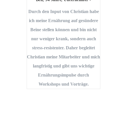
Durch den Input von Christian habe
I
ich meine Ernährung auf gesündere
Gew
Beine stellen können und bin nicht
Diä
nur weniger krank, sondern auch
stress-resistenter. Daher begleitet
Christian meine Mitarbeiter und mich
Er
langfristig und gibt uns wichtige
me
Ernährungsimpulse durch
Er
Workshops und Vorträge.
und
b
beg