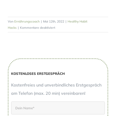
Von
Ernährungscoach
|
Mai 12th, 2022
|
Healthy Habit
für
Hacks
|
Kommentare deaktiviert
#
4
Healthy-
Habit-
Hacks
–
Work
KOSTENLOSES ERSTGESPRÄCH
smart,
celebrate
Kostenfreies und unverbindliches Erstgespräch
smart
am Telefon (max. 20 min) vereinbaren!