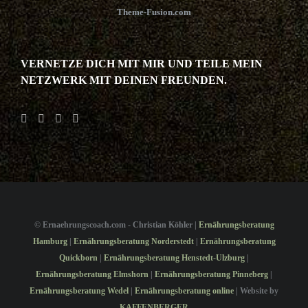
Theme-Fusion.com
VERNETZE DICH MIT MIR UND TEILE MEIN
NETZWERK MIT DEINEN FREUNDEN.
©
Ernaehrungscoach.com - Christian Köhler |
Ernährungsberatung
Hamburg
|
Ernährungsberatung Norderstedt
|
Ernährungsberatung
Quickborn
|
Ernährungsberatung Henstedt-Ulzburg
|
Ernährungsberatung Elmshorn
|
Ernährungsberatung Pinneberg
|
Ernährungsberatung Wedel
|
Ernährungsberatung online
| Website by
KAFFENBERGER