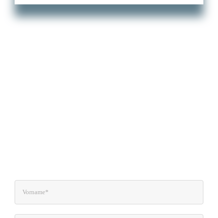
Kostenloser Newsletter
Lass uns in Kontakt bleiben. Abonniere
meinen Newsletter und Du bekommst
regelmäßig Infos zu Gesundheit– und
Ernährungsthemen, sowie Rezepte und
weitere Angebote wie Kurse und Seminare.