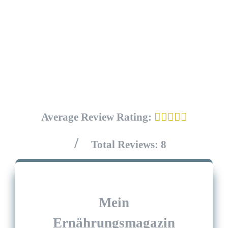
Workshops und Vorträge.
und
b
beg
Average Review Rating:
/
Total Reviews:
8
Mein
Ernährungsmagazin